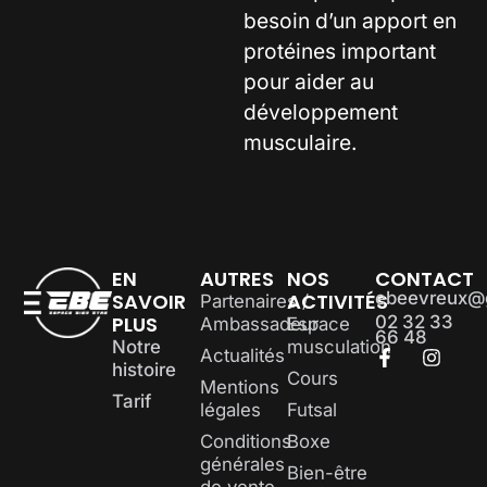
besoin d’un apport en
protéines important
pour aider au
développement
musculaire.
EN
AUTRES
NOS
CONTACT
ebeevreux@
SAVOIR
ACTIVITÉS
Partenaires /
PLUS
02 32 33
Ambassadeur
Espace
66 48
Notre
musculation
Actualités
histoire
Cours
Mentions
Tarif
légales
Futsal
Conditions
Boxe
générales
Bien-être