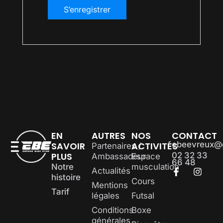
S’enregistrer
EN
AUTRES
NOS
CONTACT
ebeevreux@
SAVOIR
ACTIVITÉS
Partenaires /
PLUS
02 32 33
Ambassadeur
Espace
66 48
Notre
musculation
Actualités
histoire
Cours
Mentions
Tarif
légales
Futsal
Conditions
Boxe
générales