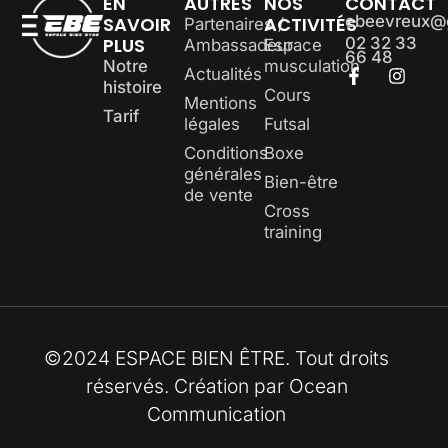
EN
AUTRES
NOS
CONTACT
ebeevreux@
SAVOIR
ACTIVITÉS
Partenaires /
PLUS
02 32 33
Ambassadeur
Espace
66 48
Notre
musculation
Actualités
histoire
Cours
Mentions
Tarif
légales
Futsal
Conditions
Boxe
générales
Bien-être
de vente
Cross
training
©2024 ESPACE BIEN ÊTRE. Tout droits
réservés. Création par
Ocean
Communication