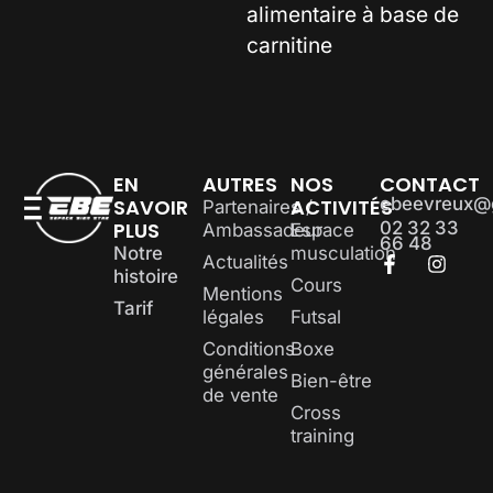
alimentaire à base de
carnitine
EN
AUTRES
NOS
CONTACT
ebeevreux@
SAVOIR
ACTIVITÉS
Partenaires /
PLUS
02 32 33
Ambassadeur
Espace
66 48
Notre
musculation
Actualités
histoire
Cours
Mentions
Tarif
légales
Futsal
Conditions
Boxe
générales
Bien-être
de vente
Cross
training