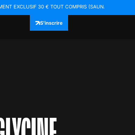
T EXCLUSIF 30 € TOUT COMPRIS (SAUNA & EGYM INCL
S'inscrire
GLYCINE