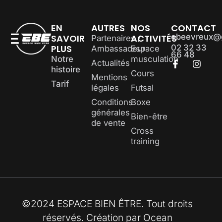
EN
AUTRES
NOS
CONTACT
ebeevreux@
SAVOIR
ACTIVITÉS
Partenaires /
PLUS
02 32 33
Ambassadeur
Espace
66 48
Notre
musculation
Actualités
histoire
Cours
Mentions
Tarif
légales
Futsal
Conditions
Boxe
générales
Bien-être
de vente
Cross
training
©2024 ESPACE BIEN ÊTRE. Tout droits
réservés. Création par
Ocean