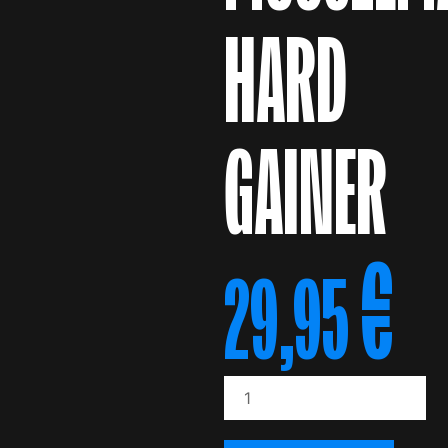
HARD
GAINER
€
29,95