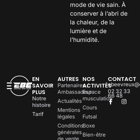
mode de vie sain. À
conserver à l’abri de
la chaleur, de la
lumière et de
l’humidité.
EN
AUTRES
NOS
CONTACT
ebeevreux@
SAVOIR
ACTIVITÉS
Partenaires /
PLUS
02 32 33
Ambassadeur
Espace
66 48
Notre
musculation
Actualités
histoire
Cours
Mentions
Tarif
légales
Futsal
Conditions
Boxe
générales
Bien-être
de vente